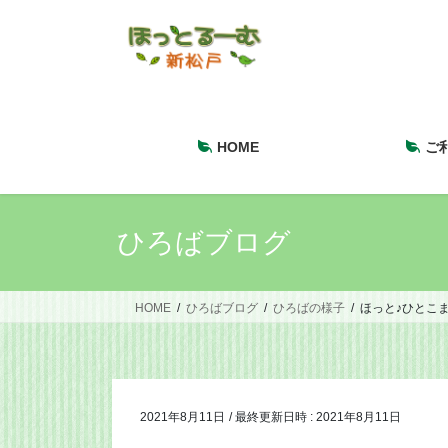
コ
ナ
ン
ビ
テ
ゲ
ン
ー
ツ
シ
へ
ョ
HOME
ご
ス
ン
キ
に
ッ
移
プ
動
ひろばブログ
HOME
ひろばブログ
ひろばの様子
ほっと♪ひとこ
2021年8月11日
/ 最終更新日時 :
2021年8月11日