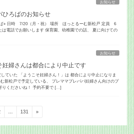
お知らせ
パひろばのお知らせ
ば⭐︎ 日時 7/20（月・祝） 場所 ほっとるーむ新松戸 定員 6
たは電話でお願いします 保育園、幼稚園での話、 夏に向けての
]
お知らせ
ようこそ妊婦さんは都合により中止です
に予定していた 「ようこそ妊婦さん！」は 都合により中止になりま
ーむ新松戸で予定している、 プレママプレパパ妊婦さん向けのプ
りくださいね！ 予約不要で […]
固
固
2
…
131
»
定
定
ペ
ペ