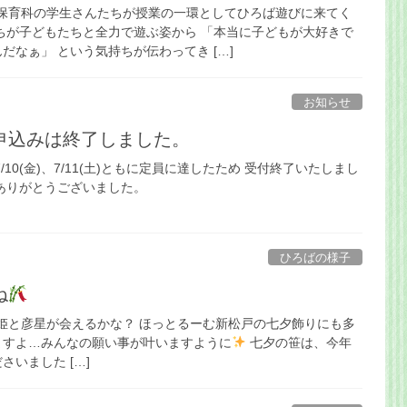
大学の保育科の学生さんたちが授業の一環としてひろば遊びに来てく
ちが子どもたちと全力で遊ぶ姿から 「本当に子どもが大好きで
だなぁ」 という気持ちが伝わってき […]
お知らせ
申込みは終了しました。
/10(金)、7/11(土)ともに定員に達したため 受付終了いたしまし
ありがとうございました。
ひろばの様子
ね
姫と彦星が会えるかな？ ほっとるーむ新松戸の七夕飾りにも多
ますよ…みんなの願い事が叶いますように
七夕の笹は、今年
いました […]