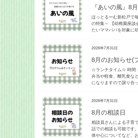
『あいの風』8
ほっとるーむ新松戸で毎
の特集～ 【幼稚園座談会
たいママパパを対象に幼
2026年7月31日
8月のお知らせ(
☆ランチタイム☆ 時間：
弁当や軽食、離乳食な
になりますので譲り合っ
2026年7月31日
8月の相談日
相談員さんによる子育
話での相談も可能です
体や心についてなど、お