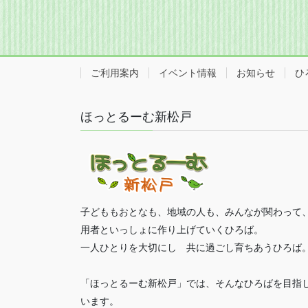
ー
ペ
ジ
ー
ジ
ご利用案内
イベント情報
お知らせ
ひ
送
り
ほっとるーむ新松戸
子どももおとなも、地域の人も、みんなが関わって
用者といっしょに作り上げていくひろば。
一人ひとりを大切にし 共に過ごし育ちあうひろば
「ほっとるーむ新松戸」では、そんなひろばを目指
います。