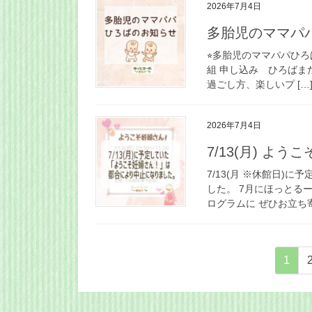
2026年7月4日
多胎児のママパ
⭐︎多胎児のママパパひろ
組 申し込み ひろばま
過ごし方、楽しいプ […
2026年7月4日
7/13(月) 
7/13(月 ※休館日)
した。 7月にほっとる
ログラムに ぜひお立ち寄
投
固
1
稿
定
ペ
の