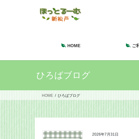
コ
ナ
ン
ビ
テ
ゲ
ン
ー
ツ
シ
へ
ョ
HOME
ご
ス
ン
キ
に
ッ
移
プ
動
ひろばブログ
HOME
ひろばブログ
2026年7月31日