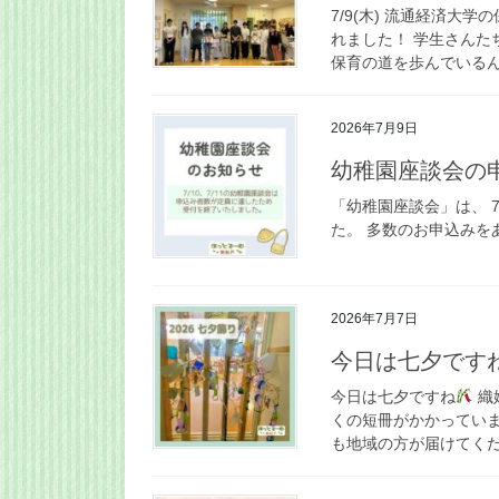
7/9(木) 流通経済
れました！ 学生さんた
保育の道を歩んでいるん
2026年7月9日
幼稚園座談会の
「幼稚園座談会」は、 7
た。 多数のお申込みを
2026年7月7日
今日は七夕です
今日は七夕ですね
織
くの短冊がかかってい
も地域の方が届けてくださ