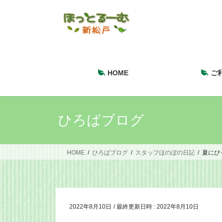
コ
ナ
ン
ビ
テ
ゲ
ン
ー
ツ
シ
へ
ョ
HOME
ご
ス
ン
キ
に
ッ
移
プ
動
ひろばブログ
HOME
ひろばブログ
スタッフほのぼの日記
夏にぴ
2022年8月10日
/ 最終更新日時 :
2022年8月10日