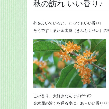
秋の訪れ いい香り♪
外を歩いていると、とってもいい香り♪
そうです！また金木犀（きんもくせい）の
この香り、大好きなんです(^^*)♡
金木犀の近くを通る度に、あ～いい香り♪