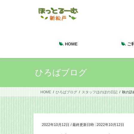
コ
ナ
ン
ビ
テ
ゲ
ン
ー
ツ
シ
へ
ョ
HOME
ご
ス
ン
キ
に
ッ
移
プ
動
ひろばブログ
HOME
ひろばブログ
スタッフほのぼの日記
秋の訪
2022年10月12日
/ 最終更新日時 :
2022年10月12日