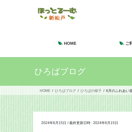
コ
ナ
ン
ビ
テ
ゲ
ン
ー
ツ
シ
へ
ョ
HOME
ご
ス
ン
キ
に
ッ
移
プ
動
ひろばブログ
HOME
ひろばブログ
ひろばの様子
6月のふれあい
2024年6月15日
/ 最終更新日時 :
2024年6月15日