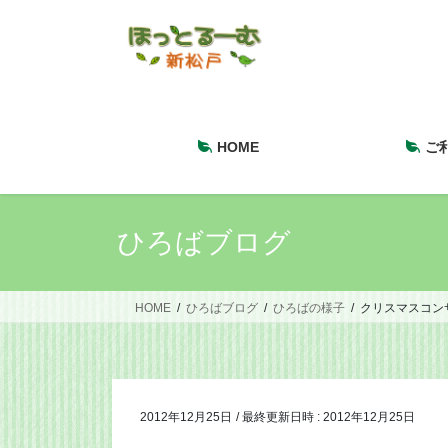
コ
ナ
ン
ビ
テ
ゲ
ン
ー
ツ
シ
へ
ョ
HOME
ご
ス
ン
キ
に
ッ
移
プ
動
ひろばブログ
HOME
ひろばブログ
ひろばの様子
クリスマスコン
2012年12月25日
/ 最終更新日時 :
2012年12月25日