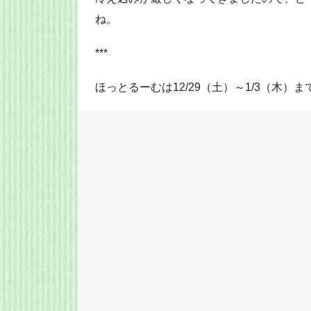
ね。
***
ほっとるーむは12/29（土）～1/3（木）